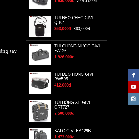
1,950,000đ
2,013,000đ
TÚI ĐEO CHÉO GIVI
QB04
353,000đ
360,000đ
TÚI CHỐNG NƯỚC GIVI
găng tay
EA126
1,926,000đ
TÚI ĐEO HÔNG GIVI
RWB05
412,000đ
TÚI HÔNG XE GIVI
GRT727
7,500,000đ
BALO GIVI EA129B
1,473,000đ