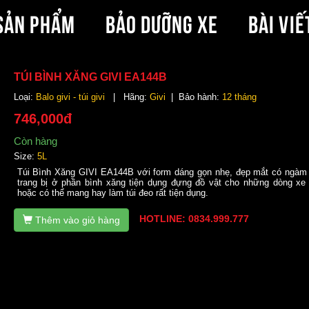
SẢN PHẨM
BẢO DƯỠNG XE
BÀI VIẾ
TÚI BÌNH XĂNG GIVI EA144B
Loại:
Balo givi - túi givi
| Hãng:
Givi
| Bảo hành:
12 tháng
746,000đ
Còn hàng
Size:
5L
Túi Bình Xăng GIVI EA144B với form dáng gọn nhẹ, đẹp mắt có ngàm
trang bị ở phần bình xăng tiện dụng đựng đồ vật cho những dòng xe
hoặc có thể mang hay làm túi đeo rất tiện dụng.
HOTLINE: 0834.999.777
Thêm vào giỏ hàng