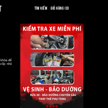
T
Tìm kiếm
Giỏ hàng (0)
 khóa để
 cốp nhỏ