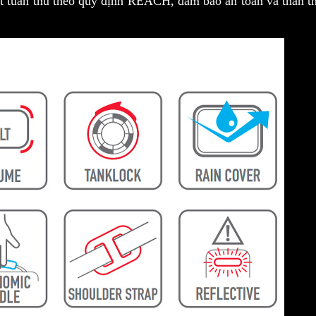
ất tuân thủ theo quy định REACH, đảm bảo an toàn và thân t