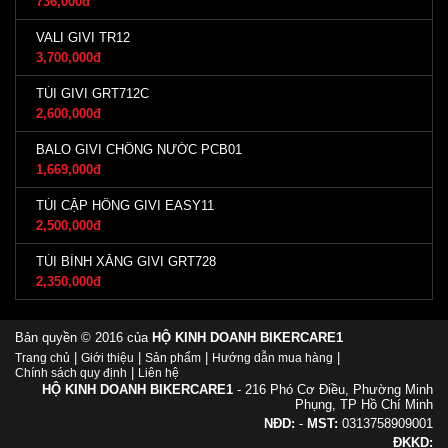
736,000đ
VALI GIVI TR12
3,700,000đ
TÚI GIVI GRT712C
2,600,000đ
BALO GIVI CHỐNG NƯỚC PCB01
1,669,000đ
TÚI CẶP HÔNG GIVI EASY11
2,500,000đ
TÚI BÌNH XĂNG GIVI GRT728
2,350,000đ
Bản quyền © 2016 của
HỘ KINH DOANH BIKERCARE1
|
|
|
|
Trang chủ
Giới thiệu
Sản phẩm
Hướng dẫn mua hàng
|
Chính sách quy định
Liên hệ
HỘ KINH DOANH BIKERCARE1
- 216 Phó Cơ Điều, Phường Minh
Phụng, TP Hồ Chí Minh
NĐD:
-
MST:
0313758909001
ĐKKD: