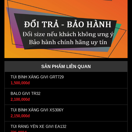
SẢN PHẨM LIÊN QUAN
TÚI BÌNH XĂNG GIVI GRT729
1,500,000đ
BALO GIVI TR32
2,100,000đ
TÚI BÌNH XĂNG GIVI XS306Y
2,150,000đ
TÚI RÀNG YÊN XE GIVI EA132