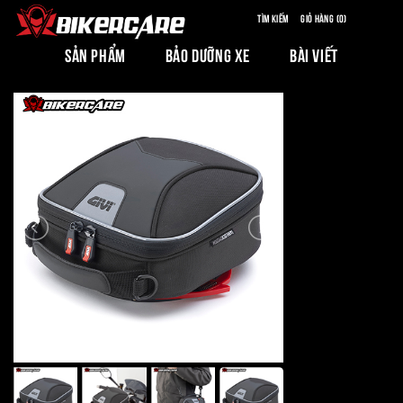
Tìm kiếm
Giỏ hàng (0)
SẢN PHẨM
BẢO DƯỠNG XE
BÀI VIẾT