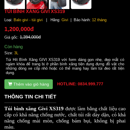
TÚI BÌNH XĂNG GIVI XS319
Loại:
Balo givi - túi givi
| Hãng:
Givi
| Bảo hành:
12 tháng
1,200,000đ
1,394,000đ
Giá gốc:
Còn hàng
Size:
3L
Túi Hít Bình Xăng GIVI XS319 với form dáng gọn nhẹ, đẹp mắt có
ngàm khóa để trang bị ở phần bình xăng tiện dụng đựng đồ vật cho
những dòng xe cốp nhỏ hoặc có thể mang hay làm túi đeo rất tiện
dụng.
HOTLINE: 0834.999.777
Thêm vào giỏ hàng
THÔNG TIN CHI TIẾT
Túi bình xăng Givi XS319
được làm bằng chất liệu cao
cấp có khả năng chống nước, chất túi rất dày dặn, có khả
năng chống mài mòn, chống bám bụi, không bị phai
màu.