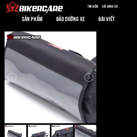
Tìm kiếm
Giỏ hàng (0)
SẢN PHẨM
BẢO DƯỠNG XE
BÀI VIẾT