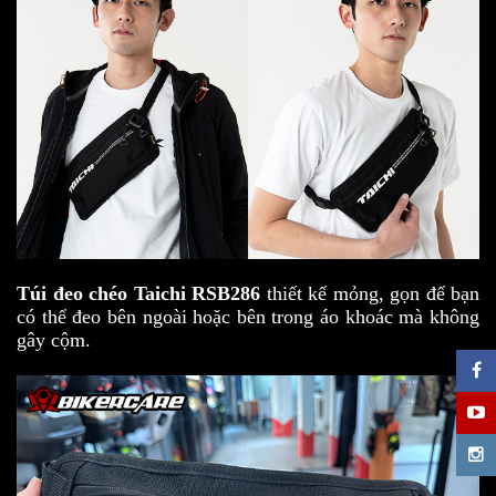
Túi đeo chéo Taichi RSB286
thiết kế mỏng, gọn để bạn
có thể đeo bên ngoài hoặc bên trong áo khoác mà không
gây cộm.