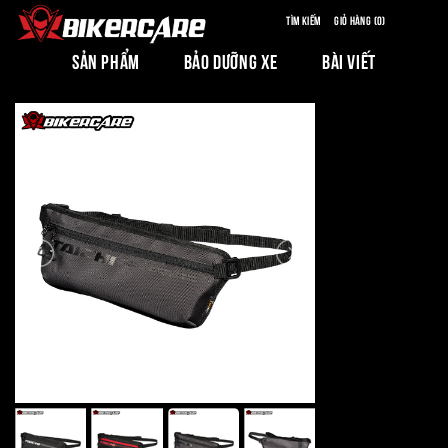
Tìm kiếm
Giỏ hàng (0)
SẢN PHẨM
BẢO DƯỠNG XE
BÀI VIẾT