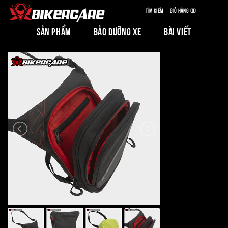
Tìm kiếm
Giỏ hàng (0)
SẢN PHẨM
BẢO DƯỠNG XE
BÀI VIẾT