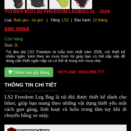
TÚI ĐEO ĐÙI LS2 FREEDOM LEGBAG 2L - 2026
Loại:
Balo givi - túi givi
| Hãng:
LS2
| Bảo hành:
12 tháng
590,000đ
Còn hàng
Size:
2L
Túi đeo đùi LS2 Freedom là mẫu mới nhất năm 2026, với thiết kế
nhiều ngăn, kèm theo áo mưa trùm túi giúp bạn có thể sắp xếp đồ
dùng cần thiết ngăn nắp và có thể đi trong trời mưa nhẹ.
HOTLINE: 0834.999.777
Thêm vào giỏ hàng
THÔNG TIN CHI TIẾT
LS2 Freedom Leg Bag là túi đùi được thiết kế dành cho
biker, giúp bạn mang theo những vật dụng thiết yếu một
cách gọn gàng, linh hoạt và luôn trong tầm tay khi di
chuyển bằng xe máy.