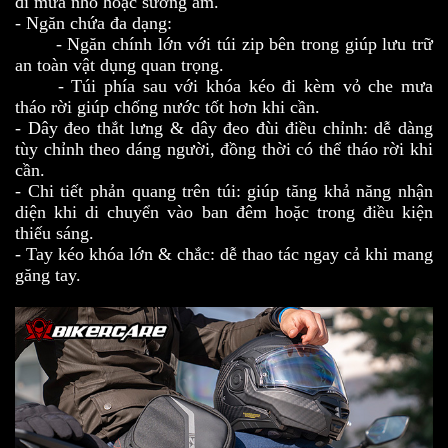
đi mưa nhỏ hoặc sương ẩm.
- Ngăn chứa đa dạng:
- Ngăn chính lớn với túi zip bên trong giúp lưu trữ
an toàn vật dụng quan trọng.
- Túi phía sau với khóa kéo đi kèm vỏ che mưa
tháo rời giúp chống nước tốt hơn khi cần.
- Dây đeo thắt lưng & dây đeo đùi điều chỉnh: dễ dàng
tùy chỉnh theo dáng người, đồng thời có thể tháo rời khi
cần.
- Chi tiết phản quang trên túi: giúp tăng khả năng nhận
diện khi di chuyển vào ban đêm hoặc trong điều kiện
thiếu sáng.
- Tay kéo khóa lớn & chắc: dễ thao tác ngay cả khi mang
găng tay.