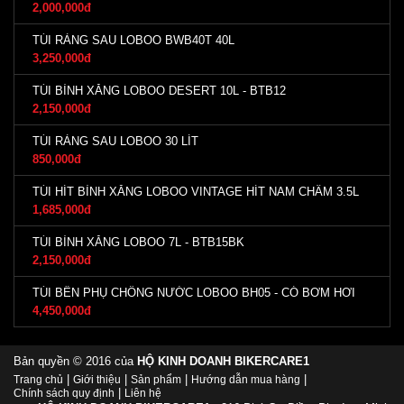
2,000,000đ
TÚI RÀNG SAU LOBOO BWB40T 40L
3,250,000đ
TÚI BÌNH XĂNG LOBOO DESERT 10L - BTB12
2,150,000đ
TÚI RÀNG SAU LOBOO 30 LÍT
850,000đ
TÚI HÍT BÌNH XĂNG LOBOO VINTAGE HÍT NAM CHÂM 3.5L
1,685,000đ
TÚI BÌNH XĂNG LOBOO 7L - BTB15BK
2,150,000đ
TÚI BÊN PHỤ CHỐNG NƯỚC LOBOO BH05 - CÓ BƠM HƠI
4,450,000đ
Bản quyền © 2016 của
HỘ KINH DOANH BIKERCARE1
|
|
|
|
Trang chủ
Giới thiệu
Sản phẩm
Hướng dẫn mua hàng
|
Chính sách quy định
Liên hệ