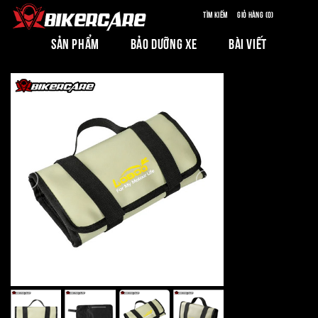
Tìm kiếm
Giỏ hàng (0)
SẢN PHẨM
BẢO DƯỠNG XE
BÀI VIẾT