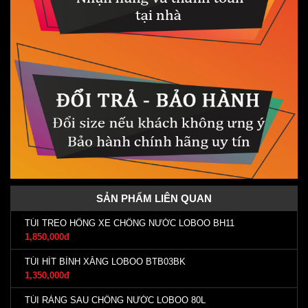
SẢN PHẨM LIÊN QUAN
TÚI TREO HÔNG XE CHỐNG NƯỚC LOBOO BH11
1,850,000đ
TÚI HÍT BÌNH XĂNG LOBOO BTB03BK
1,350,000đ
TÚI RÀNG SAU CHỐNG NƯỚC LOBOO 80L