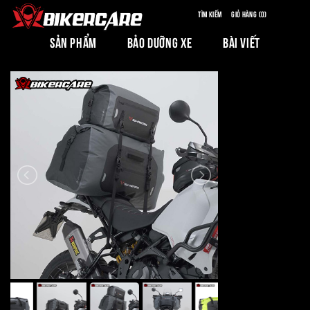
Tìm kiếm
Giỏ hàng (0)
SẢN PHẨM
BẢO DƯỠNG XE
BÀI VIẾT