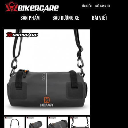
Tìm kiếm
Giỏ hàng (0)
SẢN PHẨM
BẢO DƯỠNG XE
BÀI VIẾT