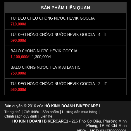
SẢN PHẨM LIÊN QUAN
TÚI ĐEO CHÉO CHỐNG NƯỚC HEVIK GOCCIA
710,000đ
TÚI ĐEO HÔNG CHỐNG NƯỚC HEVIK GOCCIA - 4 LÍT
590,000đ
BALO CHỐNG NƯỚC HEVIK GOCCIA
1,100,000đ
1,300,000đ
BALO CHỐNG NƯỚC HEVIK ATLANTIC
750,000đ
TÚI ĐEO HÔNG CHỐNG NƯỚC HEVIK GOCCIA - 2 LÍT
560,000đ
Bản quyền © 2016 của
HỘ KINH DOANH BIKERCARE1
|
|
|
|
Trang chủ
Giới thiệu
Sản phẩm
Hướng dẫn mua hàng
|
Chính sách quy định
Liên hệ
HỘ KINH DOANH BIKERCARE1
- 216 Phó Cơ Điều, Phường Minh
Phụng, TP Hồ Chí Minh