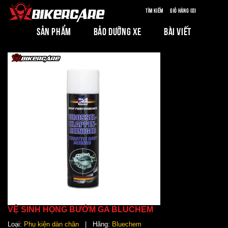
Tìm kiếm
Giỏ hàng (0)
SẢN PHẨM
BẢO DƯỠNG XE
BÀI VIẾT
VỆ SINH HỌNG BƯỚM GA BLUCHEM
Loại:
Phụ kiện dàn chân
| Hãng:
Bluechem