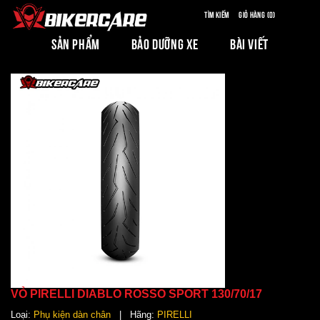
Tìm kiếm
Giỏ hàng (0)
SẢN PHẨM
BẢO DƯỠNG XE
BÀI VIẾT
VỎ PIRELLI DIABLO ROSSO SPORT 130/70/17
Loại:
Phụ kiện dàn chân
| Hãng:
PIRELLI