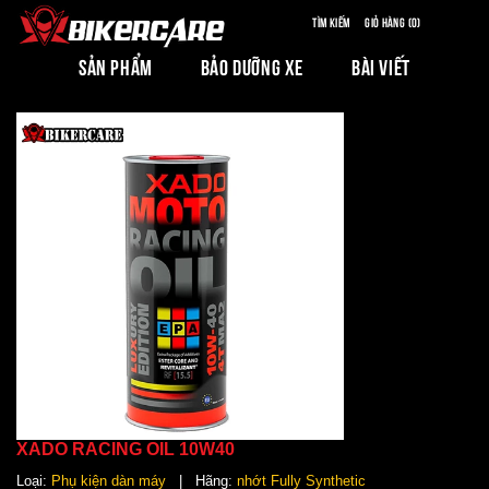
Tìm kiếm
Giỏ hàng (0)
SẢN PHẨM
BẢO DƯỠNG XE
BÀI VIẾT
XADO RACING OIL 10W40
Loại:
Phụ kiện dàn máy
| Hãng:
nhớt Fully Synthetic