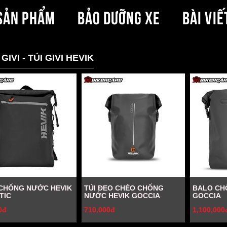
SẢN PHẨM
BẢO DƯỠNG XE
BÀI VIẾ
GIVI - TÚI GIVI HEVIK
CHỐNG NƯỚC HEVIK
TÚI ĐEO CHÉO CHỐNG
BALO CH
TIC
NƯỚC HEVIK GOCCIA
GOCCIA
0đ
710,000đ
1,100,000