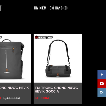
T
Tìm kiếm
Giỏ hàng (0)
ỐNG NƯỚC HEVIK
TÚI TRỐNG CHỐNG NƯỚC
HEVIK GOCCIA
đ
1,300,000đ
610,000đ