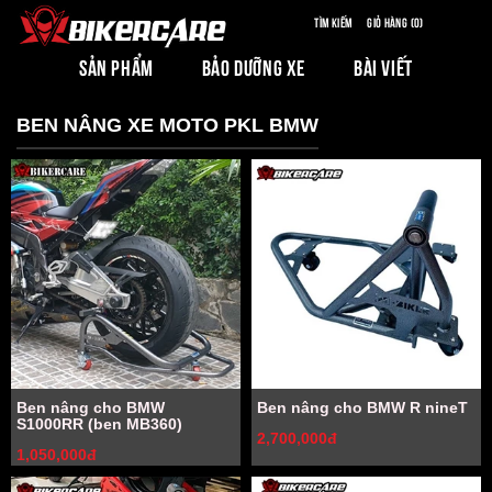
Tìm kiếm
Giỏ hàng (0)
SẢN PHẨM
BẢO DƯỠNG XE
BÀI VIẾT
BEN NÂNG XE MOTO PKL BMW
Ben nâng cho BMW
Ben nâng cho BMW R nineT
S1000RR (ben MB360)
2,700,000đ
1,050,000đ