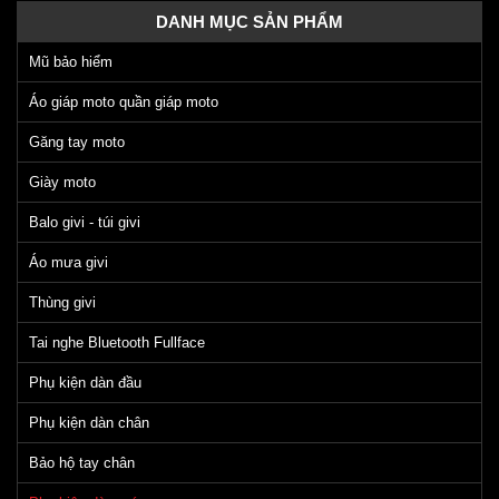
DANH MỤC SẢN PHẨM
Mũ bảo hiểm
Áo giáp moto quần giáp moto
Găng tay moto
Giày moto
Balo givi - túi givi
Áo mưa givi
Thùng givi
Tai nghe Bluetooth Fullface
Phụ kiện dàn đầu
Phụ kiện dàn chân
Bảo hộ tay chân