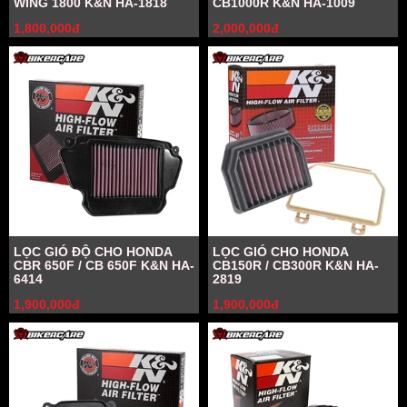
WING 1800 K&N HA-1818
CB1000R K&N HA-1009
1,800,000đ
2,000,000đ
LỌC GIÓ ĐỘ CHO HONDA
LỌC GIÓ CHO HONDA
CBR 650F / CB 650F K&N HA-
CB150R / CB300R K&N HA-
6414
2819
1,900,000đ
1,900,000đ