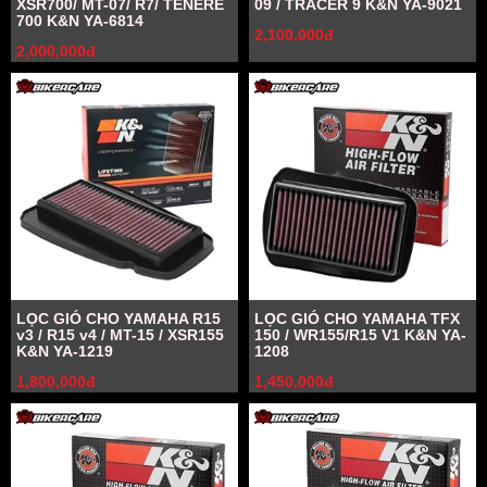
XSR700/ MT-07/ R7/ TENERE
09 / TRACER 9 K&N YA-9021
700 K&N YA-6814
2,100,000đ
2,000,000đ
LỌC GIÓ CHO YAMAHA R15
LỌC GIÓ CHO YAMAHA TFX
v3 / R15 v4 / MT-15 / XSR155
150 / WR155/R15 V1 K&N YA-
K&N YA-1219
1208
1,800,000đ
1,450,000đ