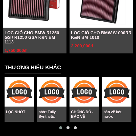
LỌC GIÓ CHO BMW R1250
LỌC GIÓ CHO BMW S1000RR
GS / R1250 GSA K&N BM-
K&N BM-1010
1113
2,200,000đ
1,750,000đ
THƯƠNG HIỆU KHÁC
LỌC NHỚT
nhớt Fully
CHỐNG ĐỔ -
bảo vệ két
Synthetic
BẢO VỆ
nước