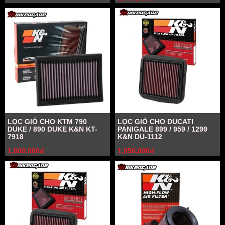
LỌC GIÓ CHO KTM 790
LỌC GIÓ CHO DUCATI
DUKE / 890 DUKE K&N KT-
PANIGALE 899 / 959 / 1299
7918
K&N DU-1112
1,800,000đ
1,950,000đ