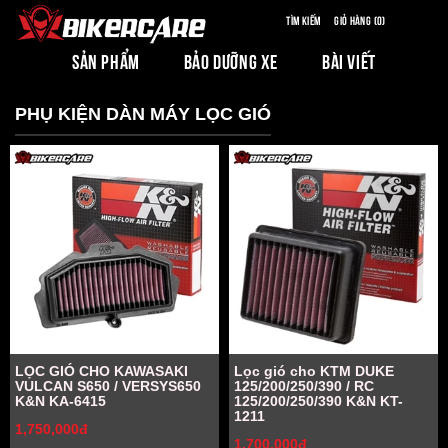
Tìm kiếm
Giỏ hàng (0)
SẢN PHẨM
BẢO DƯỠNG XE
BÀI VIẾT
PHỤ KIỆN DÀN MÁY LỌC GIÓ
LỌC GIÓ CHO KAWASAKI
Lọc gió cho KTM DUKE
VULCAN S650 / VERSYS650
125/200/250/390 / RC
K&N KA-6415
125/200/250/390 K&N KT-
1211
1,750,000đ
1,700,000đ