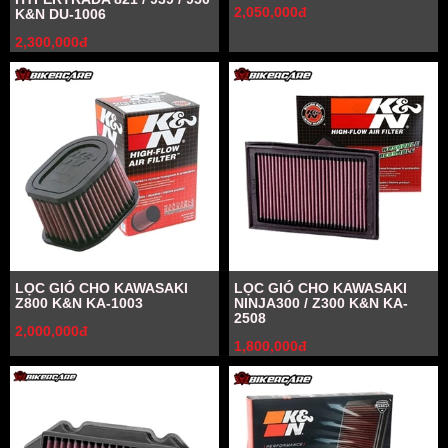
2,050,000đ
K&N DU-1006
2,300,000đ
LỌC GIÓ CHO KAWASAKI
LỌC GIÓ CHO KAWASAKI
Z800 K&N KA-1003
NINJA300 / Z300 K&N KA-
2508
2,000,000đ
1,800,000đ