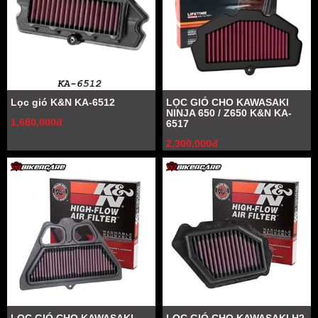
Lọc gió K&N KA-6512
LỌC GIÓ CHO KAWASAKI
NINJA 650 / Z650 K&N KA-
1,680,000đ
6517
2,300,000đ