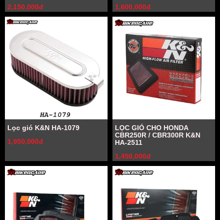
2,150,000đ
1,600,000đ
Lọc gió K&N HA-1079
LỌC GIÓ CHO HONDA
CBR250R / CBR300R K&N
1,950,000đ
HA-2511
1,450,000đ