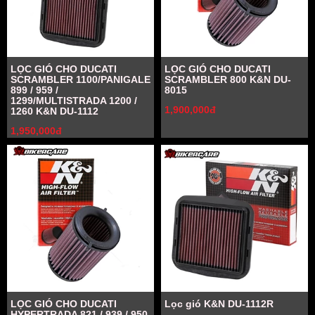
LỌC GIÓ CHO DUCATI
LỌC GIÓ CHO DUCATI
SCRAMBLER 1100/PANIGALE
SCRAMBLER 800 K&N DU-
899 / 959 /
8015
1299/MULTISTRADA 1200 /
1,900,000đ
1260 K&N DU-1112
1,950,000đ
LỌC GIÓ CHO DUCATI
Lọc gió K&N DU-1112R
HYPERTRADA 821 / 939 / 950