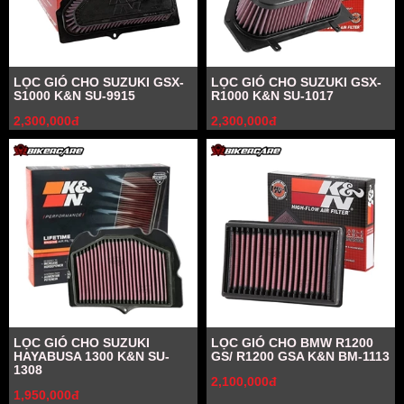
LỌC GIÓ CHO SUZUKI GSX-
LỌC GIÓ CHO SUZUKI GSX-
S1000 K&N SU-9915
R1000 K&N SU-1017
2,300,000đ
2,300,000đ
LỌC GIÓ CHO SUZUKI
LỌC GIÓ CHO BMW R1200
HAYABUSA 1300 K&N SU-
GS/ R1200 GSA K&N BM-1113
1308
2,100,000đ
1,950,000đ