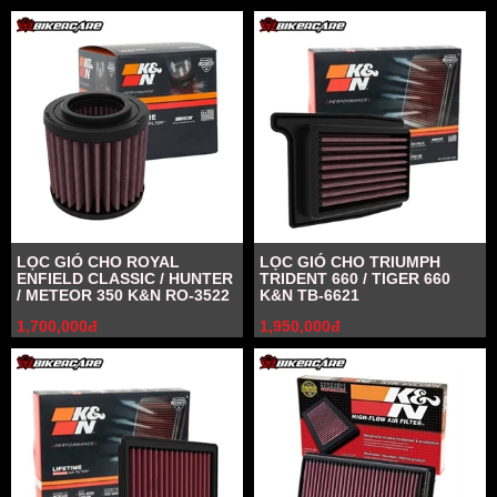
LỌC GIÓ CHO ROYAL
LỌC GIÓ CHO TRIUMPH
ENFIELD CLASSIC / HUNTER
TRIDENT 660 / TIGER 660
/ METEOR 350 K&N RO-3522
K&N TB-6621
1,700,000đ
1,950,000đ