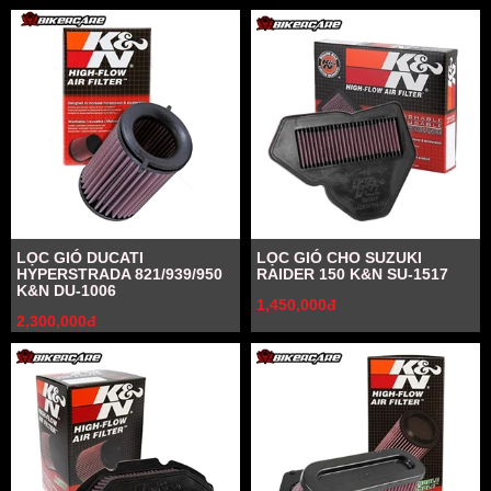
LỌC GIÓ DUCATI
LỌC GIÓ CHO SUZUKI
HYPERSTRADA 821/939/950
RAIDER 150 K&N SU-1517
K&N DU-1006
1,450,000đ
2,300,000đ