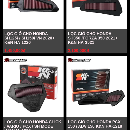
LỌC GIÓ CHO HONDA
LỌC GIÓ CHO HONDA
SH125i / SH150i VN 2020+
SH350i/FORZA 350 2021+
K&N HA-1220
K&N HA-3521
1,450,000đ
2,100,000đ
LỌC GIÓ CHO HONDA CLICK
LỌC GIÓ CHO HONDA PCX
/ VARIO / PCX / SH MODE
150 / ADV 150 K&N HA-1218