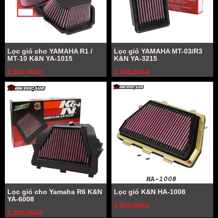
Lọc gió cho YAMAHA R1 /
Lọc gió YAMAHA MT-03/R3
MT-10 K&N YA-1015
K&N YA-3215
2,100,000đ
1,900,000đ
Lọc gió cho Yamaha R6 K&N
Lọc gió K&N HA-1008
YA-6008
1,850,000đ
2,300,000đ