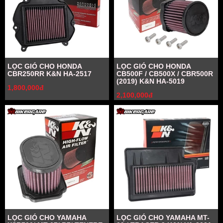
LỌC GIÓ CHO HONDA
LỌC GIÓ CHO HONDA
CBR250RR K&N HA-2517
CB500F / CB500X / CBR500R
(2019) K&N HA-5019
1,800,000đ
2,100,000đ
LỌC GIÓ CHO YAMAHA
LỌC GIÓ CHO YAMAHA MT-