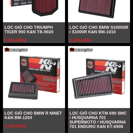
LỌC GIÓ CHO TRIUMPH
LỌC GIÓ CHO BMW S1000XR
TIGER 900 K&N TB-9020
/ S1000R K&N BM-1010
2,300,000đ
2,200,000đ
LỌC GIÓ CHO BMW R NINET
LỌC GIÓ CHO KTM 690 SMC
K&N BM-1204
/ HUSQVARNA 701
SUPERMOTO / HUSQVARNA
2,100,000đ
701 ENDURO K&N KT-6908