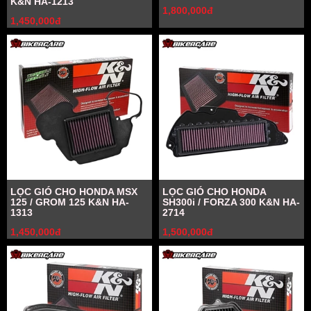
K&N HA-1213
1,800,000đ
1,450,000đ
LỌC GIÓ CHO HONDA MSX
LỌC GIÓ CHO HONDA
125 / GROM 125 K&N HA-
SH300i / FORZA 300 K&N HA-
1313
2714
1,450,000đ
1,500,000đ