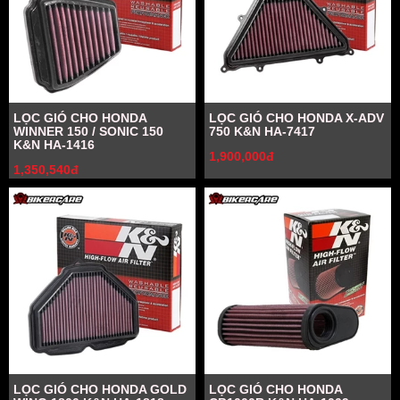
LỌC GIÓ CHO HONDA
LỌC GIÓ CHO HONDA X-ADV
WINNER 150 / SONIC 150
750 K&N HA-7417
K&N HA-1416
1,900,000đ
1,350,540đ
LỌC GIÓ CHO HONDA GOLD
LỌC GIÓ CHO HONDA