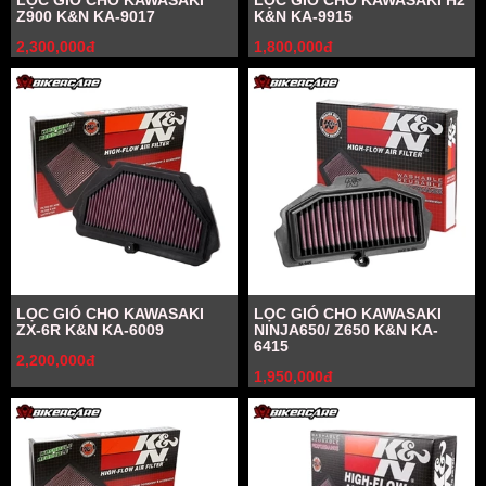
LỌC GIÓ CHO KAWASAKI
LỌC GIÓ CHO KAWASAKI H2
Z900 K&N KA-9017
K&N KA-9915
2,300,000đ
1,800,000đ
LỌC GIÓ CHO KAWASAKI
LỌC GIÓ CHO KAWASAKI
ZX-6R K&N KA-6009
NINJA650/ Z650 K&N KA-
6415
2,200,000đ
1,950,000đ