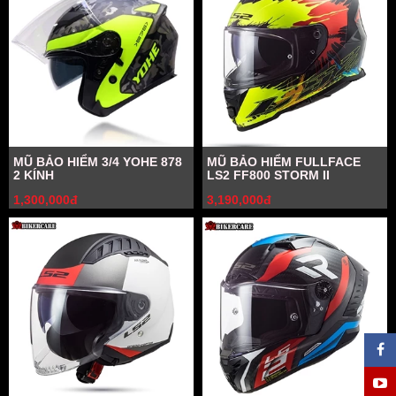
MŨ BẢO HIỂM 3/4 YOHE 878
MŨ BẢO HIỂM FULLFACE
2 KÍNH
LS2 FF800 STORM II
1,300,000đ
3,190,000đ