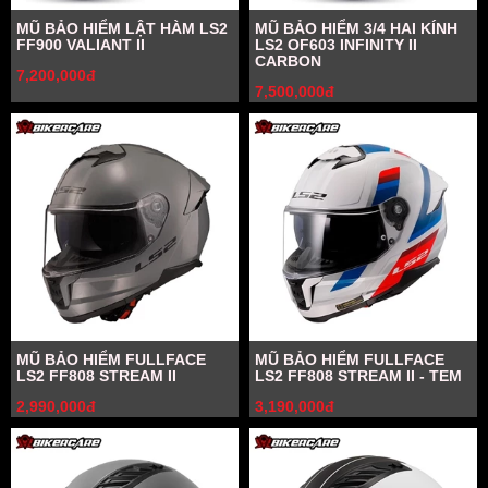
MŨ BẢO HIỂM LẬT HÀM LS2
MŨ BẢO HIỂM 3/4 HAI KÍNH
FF900 VALIANT II
LS2 OF603 INFINITY II
CARBON
7,200,000đ
7,500,000đ
MŨ BẢO HIỂM FULLFACE
MŨ BẢO HIỂM FULLFACE
LS2 FF808 STREAM II
LS2 FF808 STREAM II - TEM
2,990,000đ
3,190,000đ