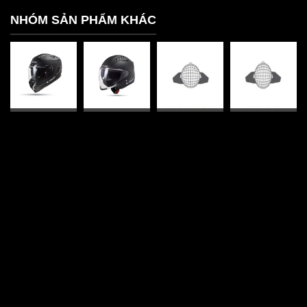
NHÓM SẢN PHẨM KHÁC
Mũ bảo hiểm
Mũ bảo hiểm
FORM OVAL
FORM OVAL
fullface
3/4
TRUNG BÌNH
DÀI
DANH MỤC SẢN PHẨM
Mũ bảo hiểm
Áo giáp moto quần giáp moto
Găng tay moto
Giày moto