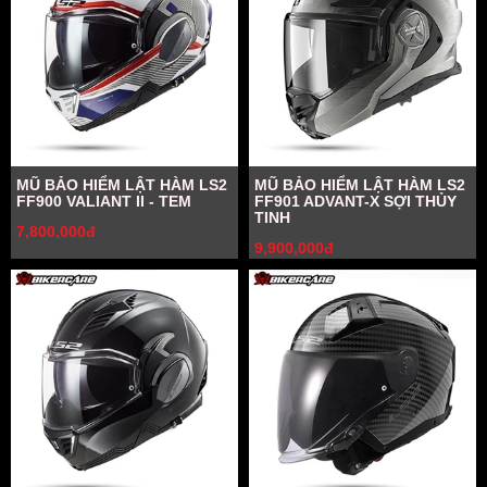
MŨ BẢO HIỂM LẬT HÀM LS2
MŨ BẢO HIỂM LẬT HÀM LS2
FF900 VALIANT II - TEM
FF901 ADVANT-X SỢI THỦY
TINH
7,800,000đ
9,900,000đ