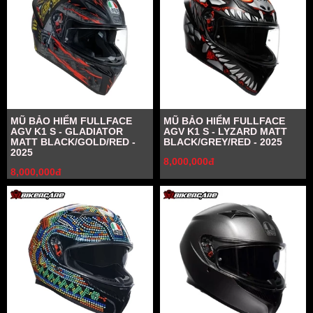
MŨ BẢO HIỂM FULLFACE
MŨ BẢO HIỂM FULLFACE
AGV K1 S - GLADIATOR
AGV K1 S - LYZARD MATT
MATT BLACK/GOLD/RED -
BLACK/GREY/RED - 2025
2025
8,000,000đ
8,000,000đ