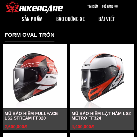
Tìm kiếm
Giỏ hàng (0)
SẢN PHẨM
BẢO DƯỠNG XE
BÀI VIẾT
FORM OVAL TRÒN
MŨ BẢO HIỂM FULLFACE
MŨ BẢO HIỂM LẬT HÀM LS2
LS2 STREAM FF320
METRO FF324
2,600,000đ
4,400,000đ