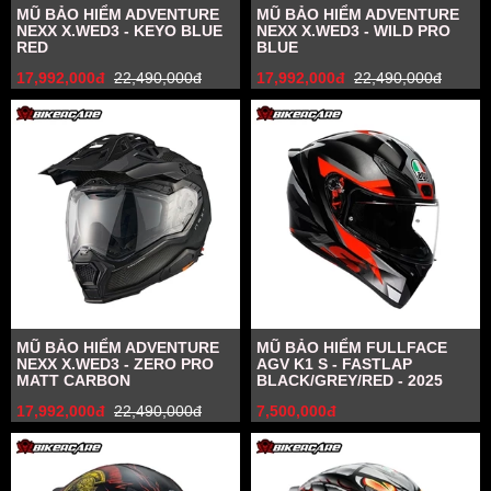
MŨ BẢO HIỂM ADVENTURE
MŨ BẢO HIỂM ADVENTURE
NEXX X.WED3 - KEYO BLUE
NEXX X.WED3 - WILD PRO
RED
BLUE
17,992,000đ
22,490,000đ
17,992,000đ
22,490,000đ
MŨ BẢO HIỂM ADVENTURE
MŨ BẢO HIỂM FULLFACE
NEXX X.WED3 - ZERO PRO
AGV K1 S - FASTLAP
MATT CARBON
BLACK/GREY/RED - 2025
17,992,000đ
22,490,000đ
7,500,000đ