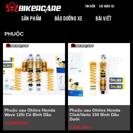
Tìm kiếm
Giỏ hàng (0)
SẢN PHẨM
BẢO DƯỠNG XE
BÀI VIẾT
PHUỘC
Phuộc sau Ohlins Honda
Phuộc sau Ohlins Honda
Wave 125i Có Bình Dầu
Click/Vario 150 Bình Dầu
Dưới
15,500,000đ
9,000,000đ