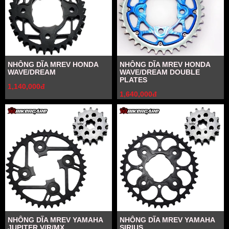
NHÔNG DĨA MREV HONDA
NHÔNG DĨA MREV HONDA
WAVE/DREAM
WAVE/DREAM DOUBLE
PLATES
1,140,000đ
1,640,000đ
NHÔNG DĨA MREV YAMAHA
NHÔNG DĨA MREV YAMAHA
JUPITER V/R/MX
SIRIUS