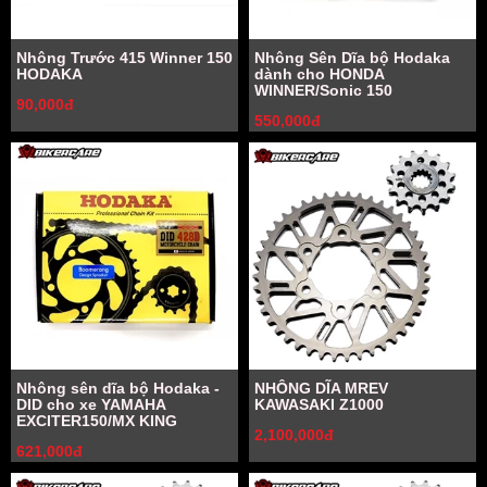
Nhông Trước 415 Winner 150
Nhông Sên Dĩa bộ Hodaka
HODAKA
dành cho HONDA
WINNER/Sonic 150
90,000đ
550,000đ
Nhông sên dĩa bộ Hodaka -
NHÔNG DĨA MREV
DID cho xe YAMAHA
KAWASAKI Z1000
EXCITER150/MX KING
2,100,000đ
621,000đ