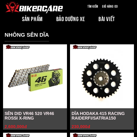
Tìm kiếm
Giỏ hàng (0)
SẢN PHẨM
BẢO DƯỠNG XE
BÀI VIẾT
NHÔNG SÊN DĨA
SÊN DID VR46 520 VR46
DĨA HODAKA 415 RACING
ROSSI X-RING
RAIDERFI/SATRIA150
2,600,000đ
230,000đ