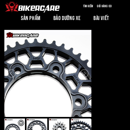
Tìm kiếm
Giỏ hàng (0)
SẢN PHẨM
BẢO DƯỠNG XE
BÀI VIẾT