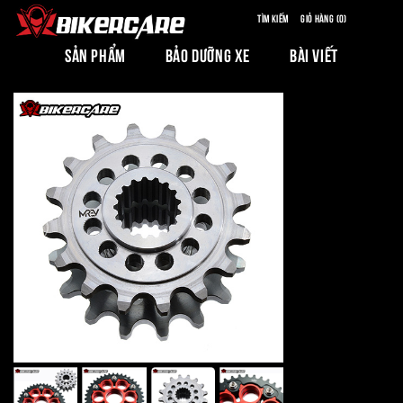
Tìm kiếm
Giỏ hàng (0)
SẢN PHẨM
BẢO DƯỠNG XE
BÀI VIẾT