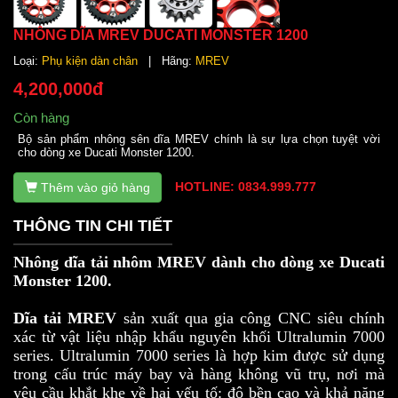
NHÔNG DĨA MREV DUCATI MONSTER 1200
Loại:
Phụ kiện dàn chân
| Hãng:
MREV
4,200,000đ
Còn hàng
Bộ sản phẩm nhông sên dĩa MREV chính là sự lựa chọn tuyệt vời
cho dòng xe Ducati Monster 1200.
HOTLINE: 0834.999.777
Thêm vào giỏ hàng
THÔNG TIN CHI TIẾT
Nhông dĩa tải nhôm MREV dành cho dòng xe Ducati
Monster 1200.
Dĩa tải MREV
sản xuất qua gia công CNC siêu chính
xác từ vật liệu nhập khẩu nguyên khối Ultralumin 7000
series. Ultralumin 7000 series là hợp kim được sử dụng
trong cấu trúc máy bay và hàng không vũ trụ, nơi mà
yêu cầu khắt khe về hai yếu tố: độ bền cao và khả năng