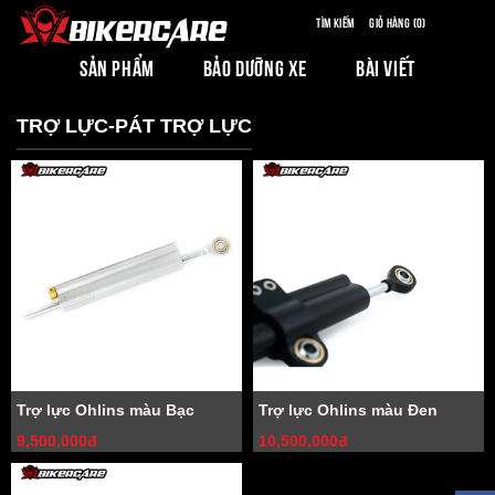
Tìm kiếm
Giỏ hàng (0)
SẢN PHẨM
BẢO DƯỠNG XE
BÀI VIẾT
TRỢ LỰC-PÁT TRỢ LỰC
Trợ lực Ohlins màu Bạc
Trợ lực Ohlins màu Đen
9,500,000đ
10,500,000đ