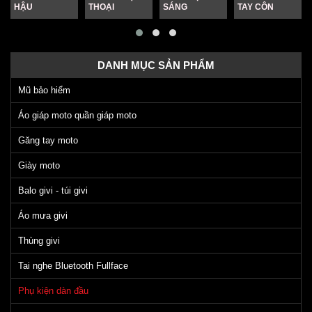
HẬU
THOẠI
SÁNG
TAY CÔN
DANH MỤC SẢN PHẨM
Mũ bảo hiểm
Áo giáp moto quần giáp moto
Găng tay moto
Giày moto
Balo givi - túi givi
Áo mưa givi
Thùng givi
Tai nghe Bluetooth Fullface
Phụ kiện dàn đầu