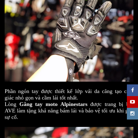
Phần ngón tay được thiết kế lớp vải da căng tạo cảm
giác nhỏ gọn và cầm lái tốt nhất.
Lòng
Găng tay
moto Alpinestars
được trang bị bọt
AVE làm tặng khả năng bám lái và bảo vệ tối ưu khi gặp
sự cố.