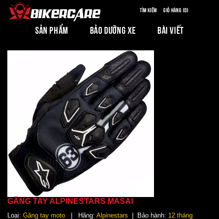
Tìm kiếm
Giỏ hàng (0)
SẢN PHẨM
BẢO DƯỠNG XE
BÀI VIẾT
GĂNG TAY ALPINESTARS MASAI
Loại:
Găng tay moto
| Hãng:
Alpinestars
| Bảo hành:
12 tháng