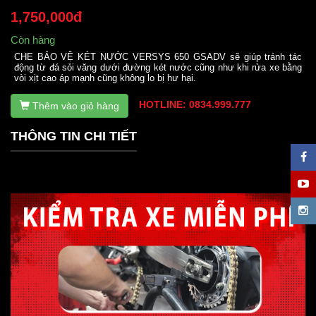
1,750,000đ
Còn hàng
CHE BẢO VỆ KÉT NƯỚC VERSYS 650 GSADV sẽ giúp tránh tác
động từ đá sỏi văng dưới đường két nước cũng như khi rửa xe bằng
vòi xịt cao áp mạnh cũng không lo bị hư hại.
HOTLINE: 0834.999.777
Thêm vào giỏ hàng
THÔNG TIN CHI TIẾT