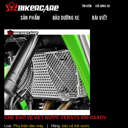
Tìm kiếm
Giỏ hàng (0)
SẢN PHẨM
BẢO DƯỠNG XE
BÀI VIẾT
CHE BẢO VỆ KÉT NƯỚC VERSYS 650 GSADV
Loại:
Phụ kiện dàn máy
| Hãng:
bảo vệ két nước