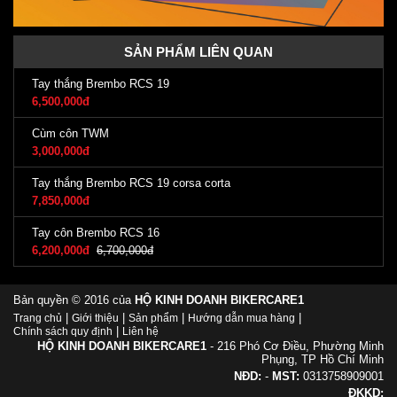
SẢN PHẨM LIÊN QUAN
Tay thắng Brembo RCS 19
6,500,000đ
Cùm côn TWM
3,000,000đ
Tay thắng Brembo RCS 19 corsa corta
7,850,000đ
Tay côn Brembo RCS 16
6,200,000đ
6,700,000đ
Bản quyền © 2016 của
HỘ KINH DOANH BIKERCARE1
|
|
|
|
Trang chủ
Giới thiệu
Sản phẩm
Hướng dẫn mua hàng
|
Chính sách quy định
Liên hệ
HỘ KINH DOANH BIKERCARE1
- 216 Phó Cơ Điều, Phường Minh
Phụng, TP Hồ Chí Minh
NĐD:
-
MST:
0313758909001
ĐKKD: