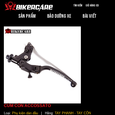
Tìm kiếm
Giỏ hàng (0)
SẢN PHẨM
BẢO DƯỠNG XE
BÀI VIẾT
CÙM CÔN ACCOSSATO
Loại:
Phụ kiện dàn đầu
| Hãng:
TAY PHANH - TAY CÔN