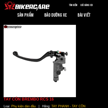
Tìm kiếm
Giỏ hàng (0)
SẢN PHẨM
BẢO DƯỠNG XE
BÀI VIẾT
TAY CÔN BREMBO RCS 16
Loại:
Phụ kiện dàn đầu
| Hãng:
TAY PHANH - TAY CÔN