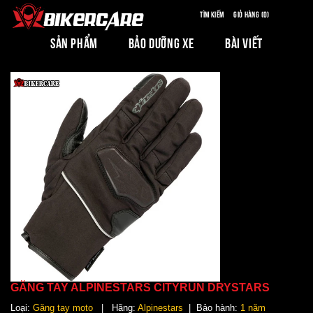
Tìm kiếm
Giỏ hàng (0)
SẢN PHẨM
BẢO DƯỠNG XE
BÀI VIẾT
GĂNG TAY ALPINESTARS CITYRUN DRYSTARS
Loại:
Găng tay moto
| Hãng:
Alpinestars
| Bảo hành:
1 năm