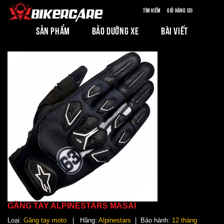
Tìm kiếm
Giỏ hàng (0)
SẢN PHẨM
BẢO DƯỠNG XE
BÀI VIẾT
GĂNG TAY ALPINESTARS MASAI
Loại:
Găng tay moto
| Hãng:
Alpinestars
| Bảo hành:
12 tháng