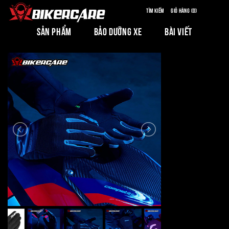
Tìm kiếm
Giỏ hàng (0)
SẢN PHẨM
BẢO DƯỠNG XE
BÀI VIẾT