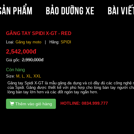
SẢN PHẨM
BẢO DƯỠNG XE
BÀI VIẾ
GĂNG TAY SPIDI X-GT - RED
Loại:
Găng tay moto
| Hãng:
SPIDI
2,542,000đ
2,990,000đ
Giá gốc:
Còn hàng
Size:
M, L, XL, XXL
Găng tay Spidi X-GT là mẫu găng đa dụng và có đầy đủ các công nghệ 
của Spidi. Găng được thiết kế với phù hợp cho lòng bàn tay người ch
lòng bàn tay lớn hơn và các đốt ngón tay ngắn hơn.
HOTLINE: 0834.999.777
Thêm vào giỏ hàng