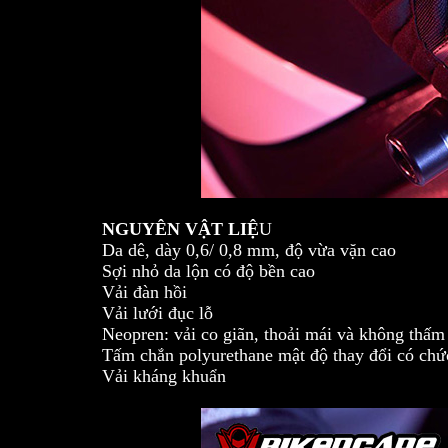
NGUYÊN VẬT LIỆ
U
Da dê, dày 0,6/ 0,8 mm, độ vừa vặn cao
Sợi nhỏ da lộn có độ bền cao
Vải đàn hồi
Vải lưới đục lỗ
Neopren: vải co giãn, thoải mái và không thấ
Tấm chắn polyurethane mật độ thay đổi có ch
Vải kháng khuẩn