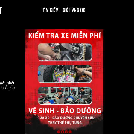
T
Tìm kiếm
Giỏ hàng (0)
mới nhất
âu Á, có