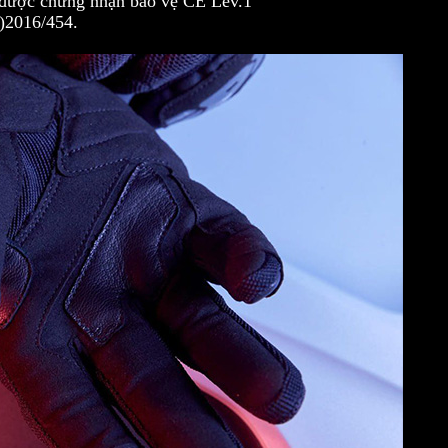
được chứng nhận bảo vệ CE Lev.1
)2016/454.