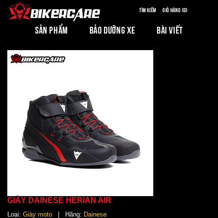
Tìm kiếm
Giỏ hàng (0)
SẢN PHẨM
BẢO DƯỠNG XE
BÀI VIẾT
GIÀY DAINESE HERIAN AIR
Loại:
Giày moto
| Hãng:
Dainese