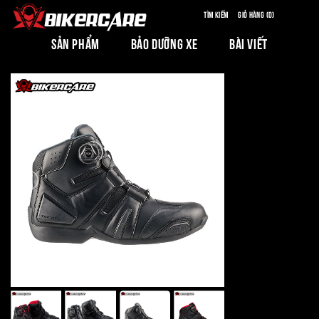
Tìm kiếm
Giỏ hàng (0)
SẢN PHẨM
BẢO DƯỠNG XE
BÀI VIẾT