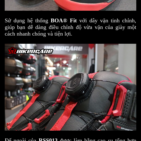
Sử dụng hệ thống
BOA® Fit
với dây vặn tinh chỉnh,
giúp bạn dễ dàng điều chỉnh độ vừa vặn của giày một
cách nhanh chóng và tiện lợi.
Đế ngoài của
RSS013
được làm bằng cao su tổng hợp