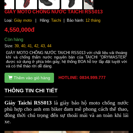
GIÀY MOTO CHỐNG NƯỚC TAICHI RSS013
Loại:
Giày moto
| Hãng:
Taichi
| Bảo hành:
12 tháng
4,550,000đ
Còn hàng
Size:
39, 40, 41, 42, 43, 44
GIÀY MOTO CHỐNG NƯỚC TAICHI RSS013 với chất liệu vải thoáng
khí và chống thấm nước nguyên bản của TAICHI "DRYMASTER"
được sử dụng ở phía trên giày, hệ thống BOA hỗ trợ lắp đặt tuyệt vời
và có thể tháo rời dễ dàng.
HOTLINE: 0834.999.777
Thêm vào giỏ hàng
THÔNG TIN CHI TIẾT
Giày Taichi RSS013
là giày bảo hộ moto chống nước
phù hợp cho anh em biker đam mê phong cách thể thao,
đồng thời chú trọng đến sự thoải mái và an toàn khi lái
xe.