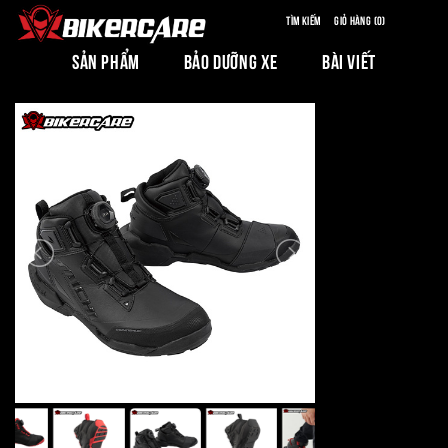
Tìm kiếm
Giỏ hàng (0)
SẢN PHẨM
BẢO DƯỠNG XE
BÀI VIẾT