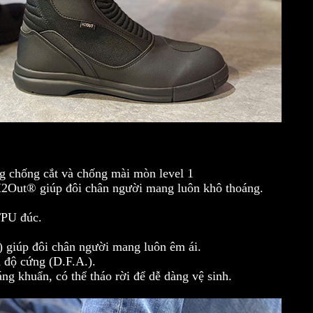
 chống cắt và chống mài mòn level 1
H2Out® giúp đôi chân người mang luôn khô thoáng.
TPU đúc.
giúp đôi chân người mang luôn êm ái.
h độ cứng (D.F.A.).
áng khuẩn, có thể tháo rời để dễ dàng vệ sinh.