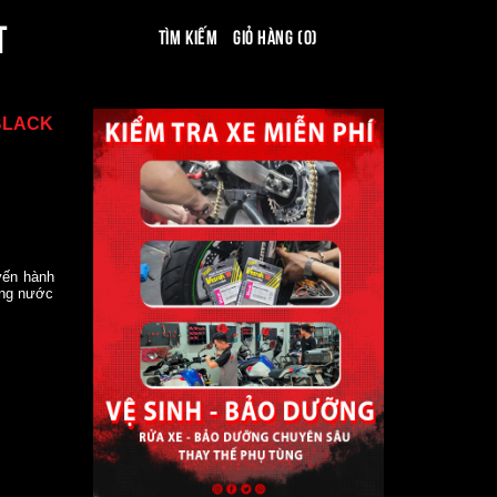
T
Tìm kiếm
Giỏ hàng (0)
BLACK
yến hành
ống nước