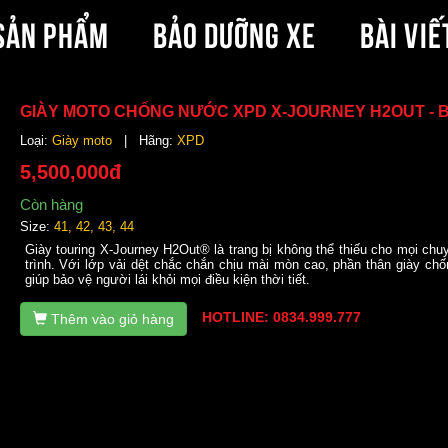
SẢN PHẨM
BẢO DƯỠNG XE
BÀI VIẾ
GIÀY MOTO CHỐNG NƯỚC XPD X-JOURNEY H2OUT - 
Loại:
Giày moto
| Hãng:
XPD
5,500,000đ
Còn hàng
Size:
41, 42, 43, 44
Giày touring X-Journey H2Out® là trang bị không thể thiếu cho mọi chu
trình. Với lớp vải dệt chắc chắn chịu mài mòn cao, phần thân giày ch
giúp bảo vệ người lái khỏi mọi điều kiện thời tiết.
HOTLINE: 0834.999.777
Thêm vào giỏ hàng