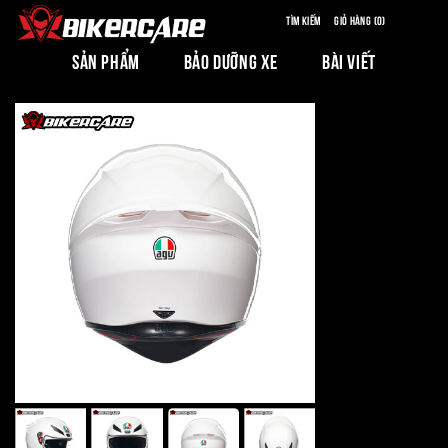
Tìm kiếm
Giỏ hàng (0)
SẢN PHẨM
BẢO DƯỠNG XE
BÀI VIẾT