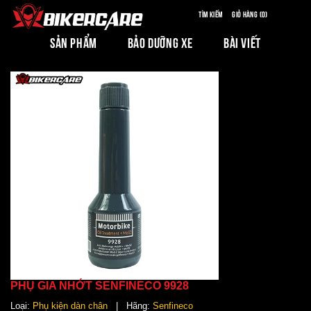
Tìm kiếm
Giỏ hàng (0)
SẢN PHẨM
BẢO DƯỠNG XE
BÀI VIẾT
PHỤ GIA NHỚT SENFINECO 9928
Loại:
Phụ kiện dàn chân
| Hãng:
Senfineco