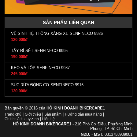
SẢN PHẨM LIÊN QUAN
VỆ SINH HỆ THỐNG XĂNG XE SENFINECO 9926
120,000đ
TẨY RỈ SÉT SENFINECO 9995
190,000đ
KEO VÁ LỐP SENFINECO 9987
245,000đ
SÚC RỬA ĐỘNG CƠ SENFINECO 9915
120,000đ
Bản quyền © 2016 của
HỘ KINH DOANH BIKERCARE1
|
|
|
|
Trang chủ
Giới thiệu
Sản phẩm
Hướng dẫn mua hàng
|
Chính sách quy định
Liên hệ
HỘ KINH DOANH BIKERCARE1
- 216 Phó Cơ Điều, Phường Minh
Phụng, TP Hồ Chí Minh
NĐD:
-
MST:
0313758909001