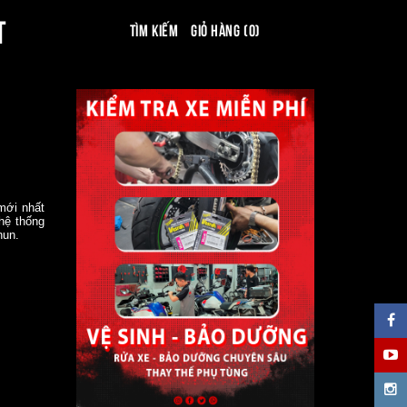
T
Tìm kiếm
Giỏ hàng (0)
mới nhất
hệ thống
hun.