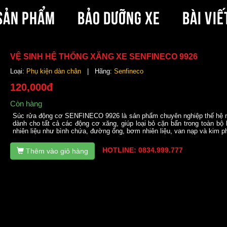
SẢN PHẨM
BẢO DƯỠNG XE
BÀI VIẾ
VỆ SINH HỆ THỐNG XĂNG XE SENFINECO 9926
Loại:
Phụ kiện dàn chân
| Hãng:
Senfineco
120,000đ
Còn hàng
Súc rửa động cơ SENFINECO 9926 là sản phẩm chuyên nghiệp thế hệ 
dành cho tất cả các động cơ xăng, giúp loại bỏ cặn bẩn trong toàn bộ 
nhiên liệu như bình chứa, đường ống, bơm nhiên liệu, van nạp và kim p
HOTLINE: 0834.999.777
Thêm vào giỏ hàng