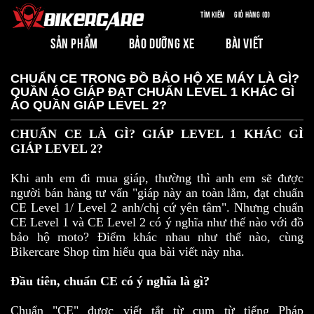
Tìm kiếm
Giỏ hàng (0)
SẢN PHẨM
BẢO DƯỠNG XE
BÀI VIẾT
CHUẨN CE TRONG ĐỒ BẢO HỘ XE MÁY LÀ GÌ?
QUẦN ÁO GIÁP ĐẠT CHUẨN LEVEL 1 KHÁC GÌ
ÁO QUẦN GIÁP LEVEL 2?
CHUẨN CE LÀ GÌ? GIÁP LEVEL 1 KHÁC GÌ
GIÁP LEVEL 2?
Khi anh em đi mua giáp, thường thì anh em sẽ được
người bán hàng tư vấn "giáp này an toàn lắm, đạt chuẩn
CE Level 1/ Level 2 anh/chị cứ yên tâm". Nhưng chuẩn
CE Level 1 và CE Level 2 có ý nghĩa như thế nào với đồ
bảo hộ moto? Điểm khác nhau như thế nào, cùng
Bikercare Shop tìm hiểu qua bài viết này nha.
Đầu tiên, chuẩn CE có ý nghĩa là gì?
Chuẩn "CE" được viết tắt từ cụm từ tiếng Pháp