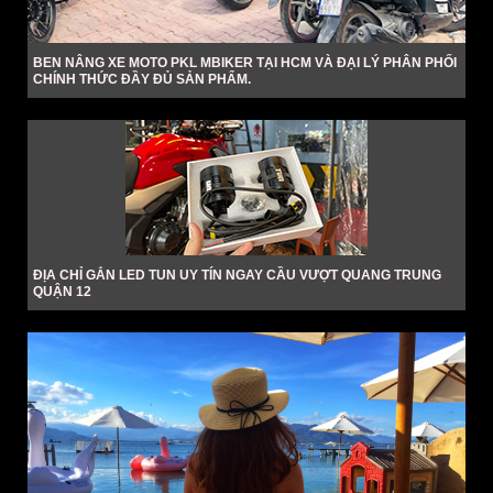
BEN NÂNG XE MOTO PKL MBIKER TẠI HCM VÀ ĐẠI LÝ PHÂN PHỐI
CHÍNH THỨC ĐẦY ĐỦ SẢN PHẨM.
ĐỊA CHỈ GẮN LED TUN UY TÍN NGAY CẦU VƯỢT QUANG TRUNG
QUẬN 12