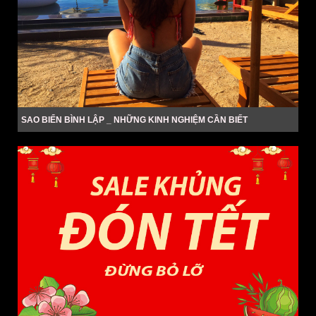
SAO BIỂN BÌNH LẬP _ NHỮNG KINH NGHIỆM CẦN BIẾT