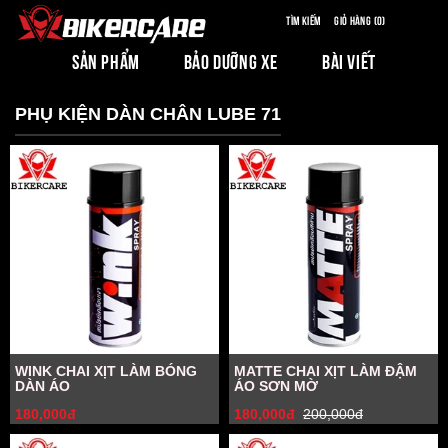
Tìm kiếm
Giỏ hàng (0)
SẢN PHẨM
BẢO DƯỠNG XE
BÀI VIẾT
PHỤ KIỆN DÀN CHÂN LUBE 71
WINK CHAI XỊT LÀM BÓNG
MATTE CHAI XỊT LÀM ĐẬM
DÀN ÁO
ÁO SƠN MỜ
180,000đ
180,000đ
200,000đ