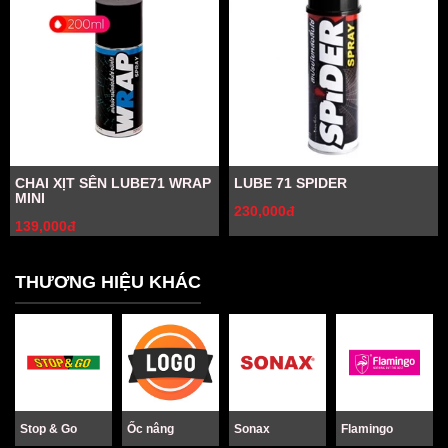
CHAI XỊT SÊN LUBE71 WRAP
LUBE 71 SPIDER
MINI
230,000đ
139,000đ
THƯƠNG HIỆU KHÁC
Stop & Go
Ốc nâng
Sonax
Flamingo