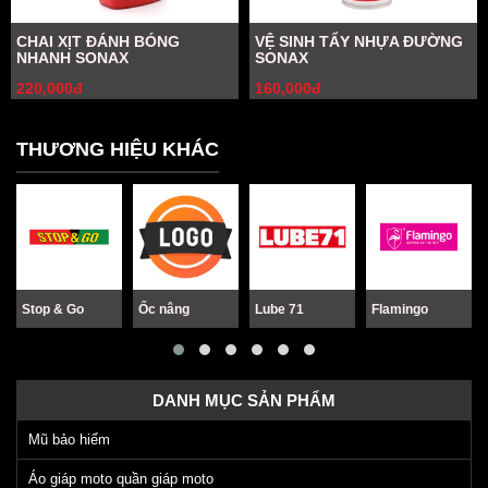
CHAI XỊT ĐÁNH BÓNG
VỆ SINH TẨY NHỰA ĐƯỜNG
NHANH SONAX
SONAX
220,000đ
160,000đ
THƯƠNG HIỆU KHÁC
Stop & Go
Ốc nâng
Lube 71
Flamingo
DANH MỤC SẢN PHẨM
Mũ bảo hiểm
Áo giáp moto quần giáp moto