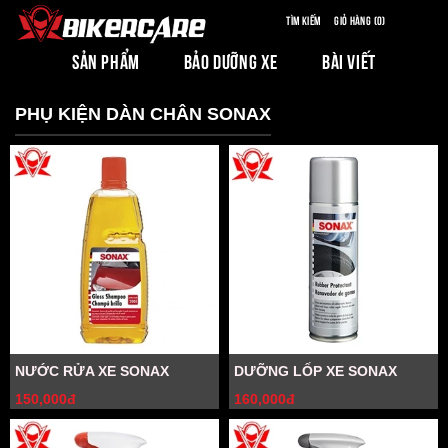
Tìm kiếm
Giỏ hàng (0)
SẢN PHẨM
BẢO DƯỠNG XE
BÀI VIẾT
PHỤ KIỆN DÀN CHÂN SONAX
NƯỚC RỬA XE SONAX
DƯỠNG LỐP XE SONAX
150,000đ
160,000đ