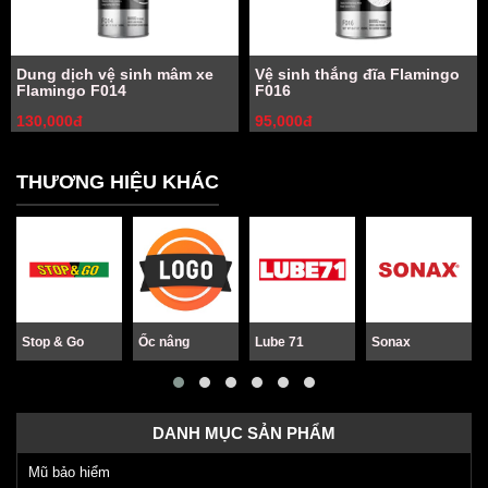
Dung dịch vệ sinh mâm xe
Vệ sinh thắng đĩa Flamingo
Flamingo F014
F016
130,000đ
95,000đ
THƯƠNG HIỆU KHÁC
Stop & Go
Ốc nâng
Lube 71
Sonax
DANH MỤC SẢN PHẨM
Mũ bảo hiểm