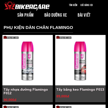
Tìm kiếm
Giỏ hàng (0)
SẢN PHẨM
BẢO DƯỠNG XE
BÀI VIẾT
PHỤ KIỆN DÀN CHÂN FLAMINGO
Tẩy nhựa đường Flamingo
Tẩy băng keo Flamingo F013
F012
89,000đ
90,000đ