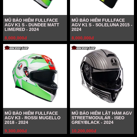
MŨ BẢO HIỂM FULLFACE
MŨ BẢO HIỂM FULLFACE
AGV K1 S - DUNDEE MATT
AGV K1 S - SOLELUNA 2015 -
LIME/RED - 2024
2024
8,000,000đ
8,000,000đ
MŨ BẢO HIỂM FULLFACE
MŨ BẢO HIỂM LẬT HÀM AGV
AGV K3 - ROSSI MUGELLO
STREETMODULAR - ISEO
2018 - 2024
GREY/BLACK - 2024
9,300,000đ
10,200,000đ