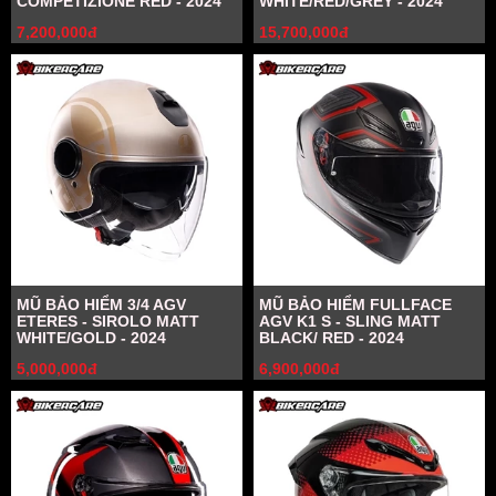
COMPETIZIONE RED - 2024
WHITE/RED/GREY - 2024
7,200,000đ
15,700,000đ
MŨ BẢO HIỂM 3/4 AGV
MŨ BẢO HIỂM FULLFACE
ETERES - SIROLO MATT
AGV K1 S - SLING MATT
WHITE/GOLD - 2024
BLACK/ RED - 2024
5,000,000đ
6,900,000đ