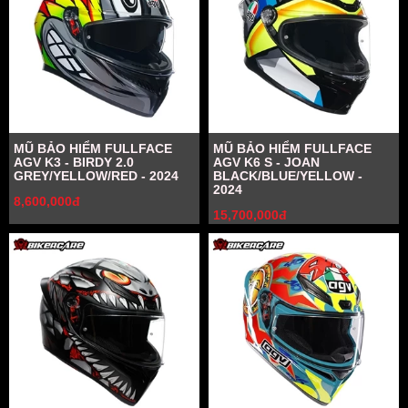
MŨ BẢO HIỂM FULLFACE
MŨ BẢO HIỂM FULLFACE
AGV K3 - BIRDY 2.0
AGV K6 S - JOAN
GREY/YELLOW/RED - 2024
BLACK/BLUE/YELLOW -
2024
8,600,000đ
15,700,000đ