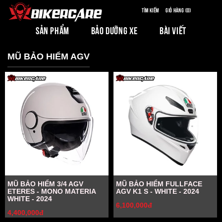
Tìm kiếm
Giỏ hàng (0)
SẢN PHẨM
BẢO DƯỠNG XE
BÀI VIẾT
MŨ BẢO HIỂM AGV
MŨ BẢO HIỂM 3/4 AGV
MŨ BẢO HIỂM FULLFACE
ETERES - MONO MATERIA
AGV K1 S - WHITE - 2024
WHITE - 2024
6,100,000đ
4,400,000đ