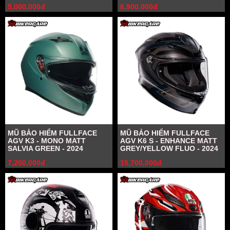
5,000,000đ
6,900,000đ
MŨ BẢO HIỂM FULLFACE
MŨ BẢO HIỂM FULLFACE
AGV K3 - MONO MATT
AGV K6 S - ENHANCE MATT
SALVIA GREEN - 2024
GREY/YELLOW FLUO - 2024
7,200,000đ
15,700,000đ