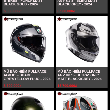
ETERES - PONZA MATT
AGV K1 S - SLING MATT
BLACK GOLD - 2024
BLACK/ GREY - 2024
5,000,000đ
6,900,000đ
MŨ BẢO HIỂM FULLFACE
MŨ BẢO HIỂM FULLFACE
AGV K3 - SHADE
AGV K6 S - ULTRASONIC
GREY/YELLOW FLUO - 2024
MATT BLACK/GREY - 2024
8,600,000đ
15,700,000đ