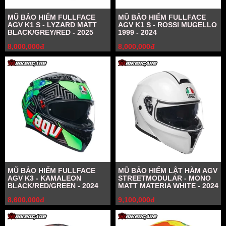
MŨ BẢO HIỂM FULLFACE
MŨ BẢO HIỂM FULLFACE
AGV K1 S - LYZARD MATT
AGV K1 S - ROSSI MUGELLO
BLACK/GREY/RED - 2025
1999 - 2024
8,000,000đ
8,000,000đ
MŨ BẢO HIỂM FULLFACE
MŨ BẢO HIỂM LẬT HÀM AGV
AGV K3 - KAMALEON
STREETMODULAR - MONO
BLACK/RED/GREEN - 2024
MATT MATERIA WHITE - 2024
8,600,000đ
9,100,000đ