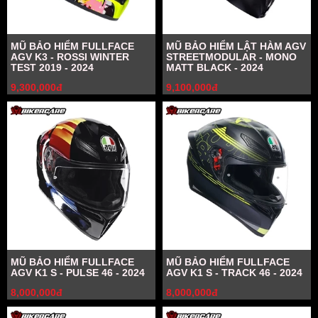
MŨ BẢO HIỂM FULLFACE
MŨ BẢO HIỂM LẬT HÀM AGV
AGV K3 - ROSSI WINTER
STREETMODULAR - MONO
TEST 2019 - 2024
MATT BLACK - 2024
9,300,000đ
9,100,000đ
MŨ BẢO HIỂM FULLFACE
MŨ BẢO HIỂM FULLFACE
AGV K1 S - PULSE 46 - 2024
AGV K1 S - TRACK 46 - 2024
8,000,000đ
8,000,000đ