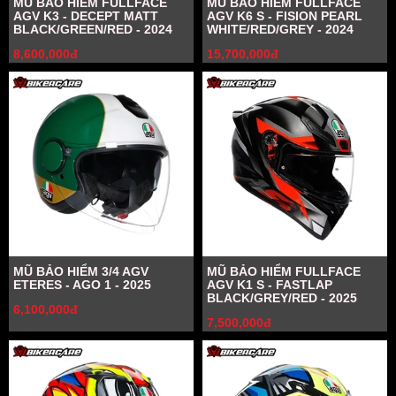
MŨ BẢO HIỂM FULLFACE
MŨ BẢO HIỂM FULLFACE
AGV K3 - DECEPT MATT
AGV K6 S - FISION PEARL
BLACK/GREEN/RED - 2024
WHITE/RED/GREY - 2024
8,600,000đ
15,700,000đ
MŨ BẢO HIỂM 3/4 AGV
MŨ BẢO HIỂM FULLFACE
ETERES - AGO 1 - 2025
AGV K1 S - FASTLAP
BLACK/GREY/RED - 2025
6,100,000đ
7,500,000đ