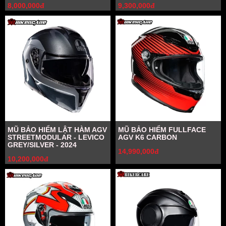
8,000,000đ
9,300,000đ
MŨ BẢO HIỂM LẬT HÀM AGV
MŨ BẢO HIỂM FULLFACE
STREETMODULAR - LEVICO
AGV K6 CARBON
GREY/SILVER - 2024
14,990,000đ
10,200,000đ