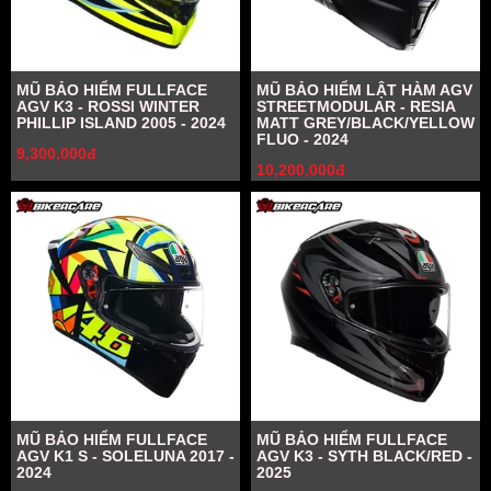
MŨ BẢO HIỂM FULLFACE
MŨ BẢO HIỂM LẬT HÀM AGV
AGV K3 - ROSSI WINTER
STREETMODULAR - RESIA
PHILLIP ISLAND 2005 - 2024
MATT GREY/BLACK/YELLOW
FLUO - 2024
9,300,000đ
10,200,000đ
MŨ BẢO HIỂM FULLFACE
MŨ BẢO HIỂM FULLFACE
AGV K1 S - SOLELUNA 2017 -
AGV K3 - SYTH BLACK/RED -
2024
2025