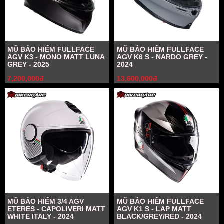
MŨ BẢO HIỂM FULLFACE
MŨ BẢO HIỂM FULLFACE
AGV K3 - MONO MATT LUNA
AGV K6 S - NARDO GREY -
GREY - 2025
2024
7,200,000đ
13,600,000đ
MŨ BẢO HIỂM 3/4 AGV
MŨ BẢO HIỂM FULLFACE
ETERES - CAPOLIVERI MATT
AGV K1 S - LAP MATT
WHITE ITALY - 2024
BLACK/GREY/RED - 2024