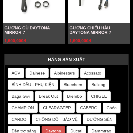
GƯƠNG GÙ DAYTONA
GƯƠNG CHIẾU HẬU
MIRROR-7
DAYTONA MIRROR-7
1,900,000đ
1,900,000đ
HÃNG SẢN XUẤT
AGV
Dainese
Alpinestars
Acossato
BÌNH DẦU - PHỤ KIỆN
Bluechem
Bulldog
Baga Givi
Break Out
Brembo
CHIGEE
CHAMPION
CLEARWATER
CABERG
Chéo
CARDO
CHỐNG ĐỔ - BẢO VỆ
DƯỠNG SÊN
Đèn trợ sáng
Daytona
Ducati
Dammtrax