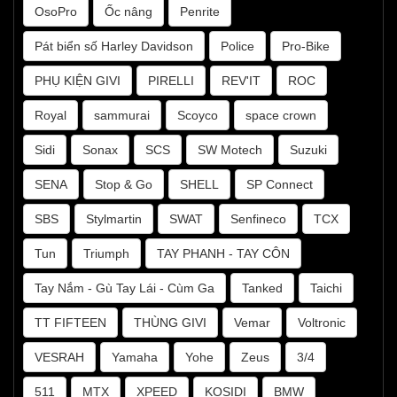
OsoPro
Ốc nâng
Penrite
Pát biển số Harley Davidson
Police
Pro-Bike
PHỤ KIỆN GIVI
PIRELLI
REV'IT
ROC
Royal
sammurai
Scoyco
space crown
Sidi
Sonax
SCS
SW Motech
Suzuki
SENA
Stop & Go
SHELL
SP Connect
SBS
Stylmartin
SWAT
Senfineco
TCX
Tun
Triumph
TAY PHANH - TAY CÔN
Tay Nắm - Gù Tay Lái - Cùm Ga
Tanked
Taichi
TT FIFTEEN
THÙNG GIVI
Vemar
Voltronic
VESRAH
Yamaha
Yohe
Zeus
3/4
511
MTX
XPEED
KOSIDI
BMW