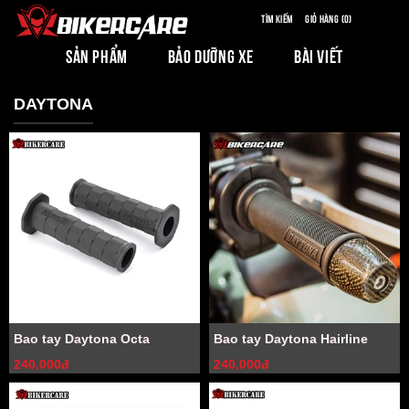
Tìm kiếm
Giỏ hàng (0)
SẢN PHẨM
BẢO DƯỠNG XE
BÀI VIẾT
DAYTONA
Bao tay Daytona Octa
Bao tay Daytona Hairline
240,000đ
240,000đ