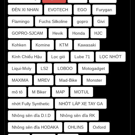
ĐÈN XI NHAN
EVOTECH
EGO
Furygan
Flamingo
Fuchs Silkoline
gopro
Givi
GOPRO-SJCAM
Hevik
Honda
HJC
Kohken
Komine
KTM
Kawasaki
Kính Chiếu Hậu
Lọc gió
Lube 71
LỌC NHỚT
Liqui-Moly
LS2
LOBOO
Motogadget
MAXIMA
MREV
Mad-Bike
Monster
mô tô
M Biker
MAP
MOTUL
nhớt Fully Synthetic
NHỚT LÁP XE TAY GA
Nhông sên dĩa D.I.D
Nhông sên dĩa RK
Nhông sên đĩa HODAKA
OHLINS
Oxford