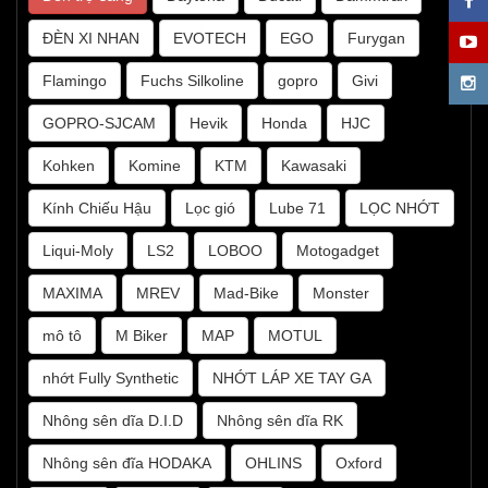
ĐÈN XI NHAN
EVOTECH
EGO
Furygan
Flamingo
Fuchs Silkoline
gopro
Givi
GOPRO-SJCAM
Hevik
Honda
HJC
Kohken
Komine
KTM
Kawasaki
Kính Chiếu Hậu
Lọc gió
Lube 71
LỌC NHỚT
Liqui-Moly
LS2
LOBOO
Motogadget
MAXIMA
MREV
Mad-Bike
Monster
mô tô
M Biker
MAP
MOTUL
nhớt Fully Synthetic
NHỚT LÁP XE TAY GA
Nhông sên dĩa D.I.D
Nhông sên dĩa RK
Nhông sên đĩa HODAKA
OHLINS
Oxford