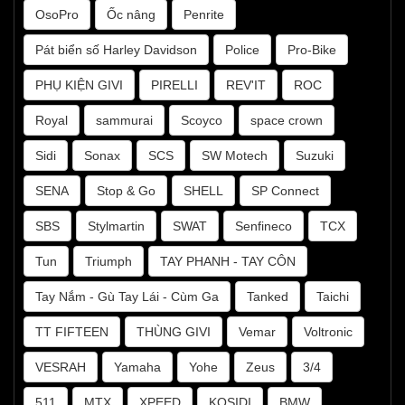
OsoPro
Ốc nâng
Penrite
Pát biển số Harley Davidson
Police
Pro-Bike
PHỤ KIỆN GIVI
PIRELLI
REV'IT
ROC
Royal
sammurai
Scoyco
space crown
Sidi
Sonax
SCS
SW Motech
Suzuki
SENA
Stop & Go
SHELL
SP Connect
SBS
Stylmartin
SWAT
Senfineco
TCX
Tun
Triumph
TAY PHANH - TAY CÔN
Tay Nắm - Gù Tay Lái - Cùm Ga
Tanked
Taichi
TT FIFTEEN
THÙNG GIVI
Vemar
Voltronic
VESRAH
Yamaha
Yohe
Zeus
3/4
511
MTX
XPEED
KOSIDI
BMW