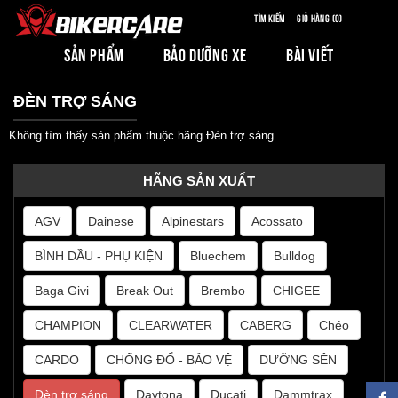
Tìm kiếm
Giỏ hàng (0)
SẢN PHẨM
BẢO DƯỠNG XE
BÀI VIẾT
ĐÈN TRỢ SÁNG
Không tìm thấy sản phẩm thuộc hãng Đèn trợ sáng
HÃNG SẢN XUẤT
AGV
Dainese
Alpinestars
Acossato
BÌNH DẦU - PHỤ KIỆN
Bluechem
Bulldog
Baga Givi
Break Out
Brembo
CHIGEE
CHAMPION
CLEARWATER
CABERG
Chéo
CARDO
CHỐNG ĐỔ - BẢO VỆ
DƯỠNG SÊN
Đèn trợ sáng
Daytona
Ducati
Dammtrax