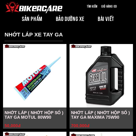
Tìm kiếm
Giỏ hàng (0)
SẢN PHẨM
BẢO DƯỠNG XE
BÀI VIẾT
NHỚT LÁP XE TAY GA
NHỚT LÁP ( NHỚT HỘP SỐ )
NHỚT LÁP ( NHỚT HỘP SỐ )
TAY GA MOTUL 80W90
TAY GA MAXIMA 75W90
50,000đ
700,000đ