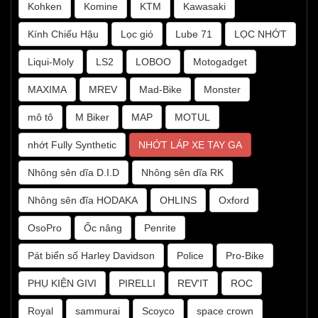
Kohken
Komine
KTM
Kawasaki
Kính Chiếu Hậu
Lọc gió
Lube 71
LỌC NHỚT
Liqui-Moly
LS2
LOBOO
Motogadget
MAXIMA
MREV
Mad-Bike
Monster
mô tô
M Biker
MAP
MOTUL
nhớt Fully Synthetic
NHỚT LÁP XE TAY GA
Nhông sên dĩa D.I.D
Nhông sên dĩa RK
Nhông sên đĩa HODAKA
OHLINS
Oxford
OsoPro
Ốc nâng
Penrite
Pát biển số Harley Davidson
Police
Pro-Bike
PHỤ KIỆN GIVI
PIRELLI
REV'IT
ROC
Royal
sammurai
Scoyco
space crown