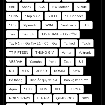
Sidi
Sonax
SCS
SW Motech
Suzuki
SENA
Stop & Go
SHELL
SP Connect
SBS
Stylmartin
SWAT
Senfineco
TCX
Tun
Triumph
TAY PHANH - TAY CÔN
Tay Nắm - Gù Tay Lái - Cùm Ga
Tanked
Taichi
TT FIFTEEN
THÙNG GIVI
Vemar
Voltronic
VESRAH
Yamaha
Yohe
Zeus
3/4
511
MTX
XPEED
KOSIDI
BMW
Bố thắng
Bình ắc quy xe pkl
bảo vệ két nước
Aqua
SPIDI
KLIM
XPD
FORMA
ROK STRAPS
HIT-AIR
QUADLOCK
SIXS