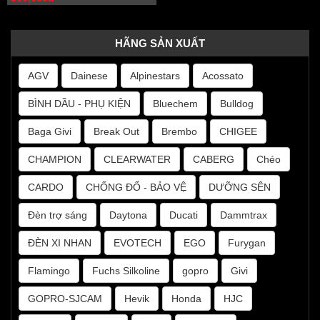
HÃNG SẢN XUẤT
AGV
Dainese
Alpinestars
Acossato
BÌNH DẦU - PHỤ KIỆN
Bluechem
Bulldog
Baga Givi
Break Out
Brembo
CHIGEE
CHAMPION
CLEARWATER
CABERG
Chéo
CARDO
CHỐNG ĐỔ - BẢO VỆ
DƯỠNG SÊN
Đèn trợ sáng
Daytona
Ducati
Dammtrax
ĐÈN XI NHAN
EVOTECH
EGO
Furygan
Flamingo
Fuchs Silkoline
gopro
Givi
GOPRO-SJCAM
Hevik
Honda
HJC