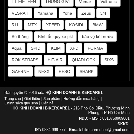
TT FIFTEEN
THÙNG GIVI
Vemar
Voltronic
VESRAH
Yamaha
Yohe
Zeus
3/4
511
MTX
XPEED
KOSIDI
BMW
Bố thắng
Bình ắc quy xe pkl
bảo vệ két nước
Aqua
SPIDI
KLIM
XPD
FORMA
ROK STRAPS
HIT-AIR
QUADLOCK
SIXS
GAERNE
NEXX
RESO
SHARK
Bản quyền © 2016 của
HỘ KINH DOANH BIKERCARE1
|
|
|
|
Trang chủ
Giới thiệu
Sản phẩm
Hướng dẫn mua hàng
|
Chính sách quy định
Liên hệ
HỘ KINH DOANH BIKERCARE1
- 216 Phó Cơ Điều, Phường Minh
Phụng, TP Hồ Chí Minh
NĐD:
-
MST:
0313758909001
ĐKKD:
ĐT:
0834.999.777 -
Email:
bikercare.shop@gmail.com