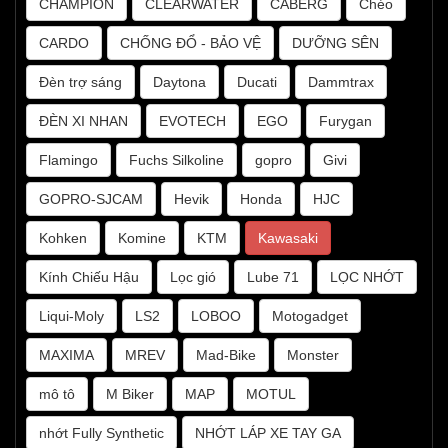
CHAMPION
CLEARWATER
CABERG
Chéo
CARDO
CHỐNG ĐỔ - BẢO VỆ
DƯỠNG SÊN
Đèn trợ sáng
Daytona
Ducati
Dammtrax
ĐÈN XI NHAN
EVOTECH
EGO
Furygan
Flamingo
Fuchs Silkoline
gopro
Givi
GOPRO-SJCAM
Hevik
Honda
HJC
Kohken
Komine
KTM
Kawasaki
Kính Chiếu Hậu
Lọc gió
Lube 71
LỌC NHỚT
Liqui-Moly
LS2
LOBOO
Motogadget
MAXIMA
MREV
Mad-Bike
Monster
mô tô
M Biker
MAP
MOTUL
nhớt Fully Synthetic
NHỚT LÁP XE TAY GA