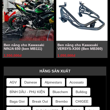
Ben nâng cho Kawasaki
Ben nâng cho Kawasaki
NINJA 650 (ben MB111)
VERSYS-X300 (Ben MB360)
1,550,000đ
1,050,000đ
HÃNG SẢN XUẤT
AGV
Dainese
Alpinestars
Acossato
BÌNH DẦU - PHỤ KIỆN
Bluechem
Bulldog
Baga Givi
Break Out
Brembo
CHIGEE