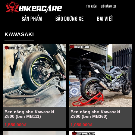
Tìm kiếm
Giỏ hàng (0)
SẢN PHẨM
BẢO DƯỠNG XE
BÀI VIẾT
KAWASAKI
Ben nâng cho Kawasaki
Ben nâng cho Kawasaki
Z800 (ben MB111)
Z900 (ben MB360)
1,550,000đ
1,050,000đ