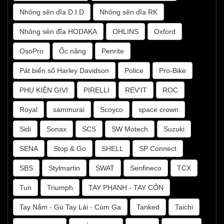
Nhông sên dĩa D.I.D
Nhông sên dĩa RK
Nhông sên đĩa HODAKA
OHLINS
Oxford
OsoPro
Ốc nâng
Penrite
Pát biển số Harley Davidson
Police
Pro-Bike
PHỤ KIỆN GIVI
PIRELLI
REV'IT
ROC
Royal
sammurai
Scoyco
space crown
Sidi
Sonax
SCS
SW Motech
Suzuki
SENA
Stop & Go
SHELL
SP Connect
SBS
Stylmartin
SWAT
Senfineco
TCX
Tun
Triumph
TAY PHANH - TAY CÔN
Tay Nắm - Gù Tay Lái - Cùm Ga
Tanked
Taichi